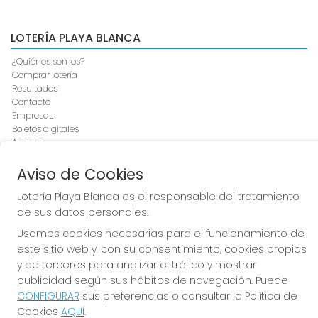
LOTERÍA PLAYA BLANCA
¿Quiénes somos?
Comprar lotería
Resultados
Contacto
Empresas
Boletos digitales
Acceso
Registro
Aviso de Cookies
CONTACTO
Lotería Playa Blanca es el responsable del tratamiento
de sus datos personales.
Lotería Playa Blanca ADMINISTRACION DE LOTERIAS: 1-
YAIZA - RECEPTOR OFICIAL: 44880
Usamos cookies necesarias para el funcionamiento de
928517402
este sitio web y, con su consentimiento, cookies propias
Clica aquí para contactar por WhatsApp
y de terceros para analizar el tráfico y mostrar
687553592
publicidad según sus hábitos de navegación. Puede
info@loteriaplayablanca.es
CONFIGURAR
sus preferencias o consultar la Política de
Doña Bienvenida Martín "la Practicanta", 18 bajo
Cookies
AQUÍ
.
Playa Blanca, 35580