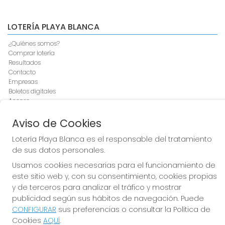
LOTERÍA PLAYA BLANCA
¿Quiénes somos?
Comprar lotería
Resultados
Contacto
Empresas
Boletos digitales
Acceso
Registro
Aviso de Cookies
CONTACTO
Lotería Playa Blanca es el responsable del tratamiento
de sus datos personales.
Lotería Playa Blanca ADMINISTRACION DE LOTERIAS: 1-
YAIZA - RECEPTOR OFICIAL: 44880
Usamos cookies necesarias para el funcionamiento de
928517402
este sitio web y, con su consentimiento, cookies propias
Clica aquí para contactar por WhatsApp
y de terceros para analizar el tráfico y mostrar
687553592
publicidad según sus hábitos de navegación. Puede
info@loteriaplayablanca.es
CONFIGURAR
sus preferencias o consultar la Política de
Doña Bienvenida Martín "la Practicanta", 18 bajo
Cookies
AQUÍ
.
Playa Blanca, 35580